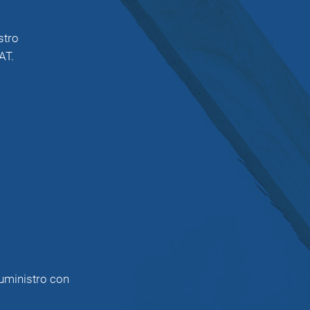
stro
AT.
uministro con