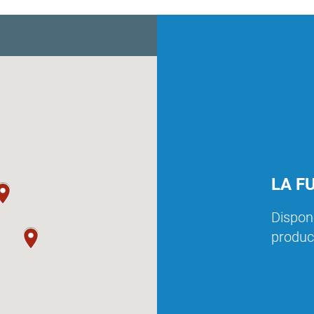
LA F
Dispon
produc